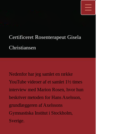
Certificeret Rosenterapeut Gisela
Christiansen
Nedenfor har jeg samlet en række
YouTube videoer af et samlet 1½ times
interview med Marion Rosen, hvor hun
beskriver metoden for Hans Axelsson,
grundlæggeren af Axelssons
Gymnastiska Institut i Stockholm,
Sverige.