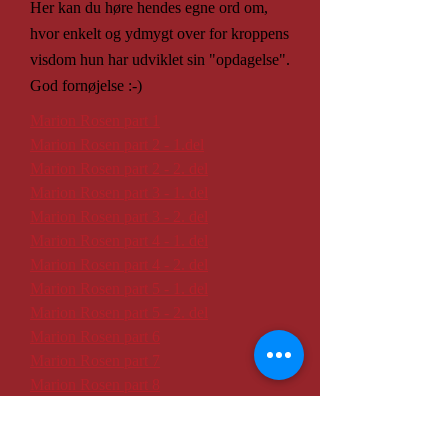
Her kan du høre hendes egne ord om,
hvor enkelt og ydmygt over for kroppens
visdom hun har udviklet sin "opdagelse".
God fornøjelse :-)
Marion Rosen part 1
Marion Rosen part 2 - 1.del
Marion Rosen part 2 - 2. del
Marion Rosen part 3 - 1. del
Marion Rosen part 3 - 2. del
Marion Rosen part 4 - 1. del
Marion Rosen part 4 - 2. del
Marion Rosen part 5 - 1. del
Marion Rosen part 5 - 2. del
Marion Rosen part 6
Marion Rosen part 7
Marion Rosen part 8
Marion døde den 18. januar 2012 i en
alder af 97 år. Karen Vinding, min kære